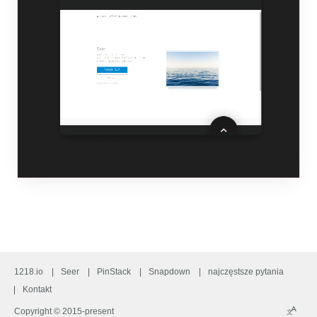
1218.io
Seer
PinStack
Snapdown
najczęstsze pytania
Kontakt
A
Copyright © 2015-present
文
Langu