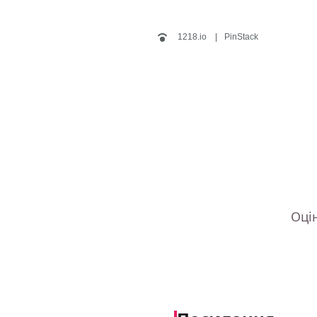
1218.io
PinStack
Оцін