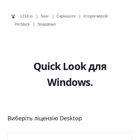
1218.io
Seer
Скріншоти
Історія версій
PinStack
Snapdown
Quick Look для
Windows.
Виберіть ліцензію Desktop