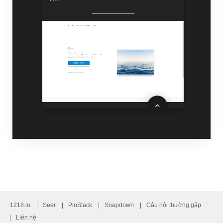
1218.io
Seer
PinStack
Snapdown
Câu hỏi thường gặp
Liên hệ